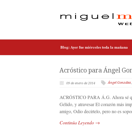
Blog: Ayer fue miércoles toda la mañana
Acróstico para Ángel Go
Ángel González
09 de enero de 2014
ACRÓSTICO PARA Á.G. Ahora sé que u
Gélido, y atravesar El corazón más imp
amigo, Odio decírtelo, pero no es so
Continúa Leyendo →