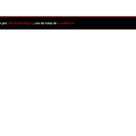
a por
TresTristesTigres
, con un tema de
Goodlayers