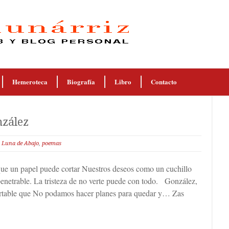
Hemeroteca
Biografía
Libro
Contacto
nzález
,
Luna de Abajo
,
poemas
n papel puede cortar Nuestros deseos como un cuchillo
enetrable. La tristeza de no verte puede con todo. González,
portable que No podamos hacer planes para quedar y… Zas