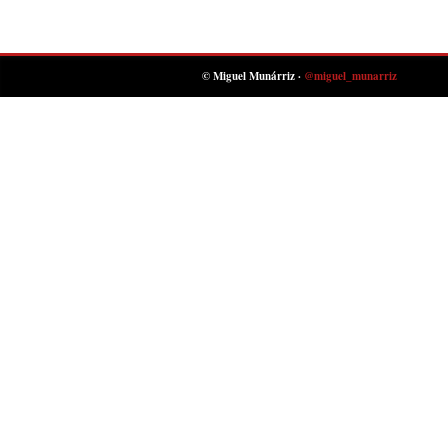
© Miguel Munárriz ·
@miguel_munarriz