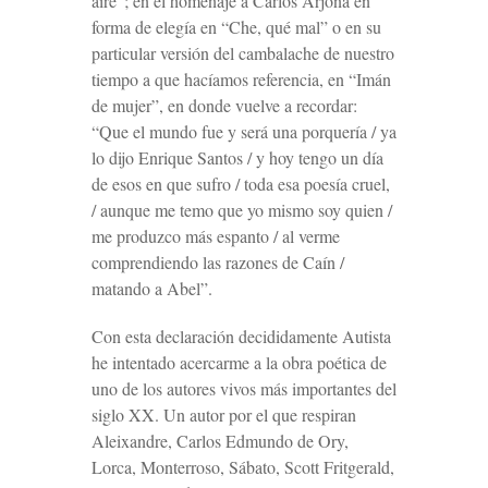
aire”; en el homenaje a Carlos Arjona en
forma de elegía en “Che, qué mal” o en su
particular versión del cambalache de nuestro
tiempo a que hacíamos referencia, en “Imán
de mujer”, en donde vuelve a recordar:
“Que el mundo fue y será una porquería / ya
lo dijo Enrique Santos / y hoy tengo un día
de esos en que sufro / toda esa poesía cruel,
/ aunque me temo que yo mismo soy quien /
me produzco más espanto / al verme
comprendiendo las razones de Caín /
matando a Abel”.
Con esta declaración decididamente
Autista
he intentado acercarme a la obra poética de
uno de los autores vivos más importantes del
siglo XX. Un autor por el que respiran
Aleixandre, Carlos Edmundo de Ory,
Lorca, Monterroso, Sábato, Scott Fritgerald,