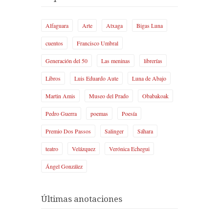
Alfaguara
Arte
Atxaga
Bigas Luna
cuentos
Francisco Umbral
Generación del 50
Las meninas
librerías
Libros
Luis Eduardo Aute
Luna de Abajo
Martin Amis
Museo del Prado
Obabakoak
Pedro Guerra
poemas
Poesía
Premio Dos Passos
Salinger
Sáhara
teatro
Velázquez
Verónica Echegui
Ángel González
Últimas anotaciones