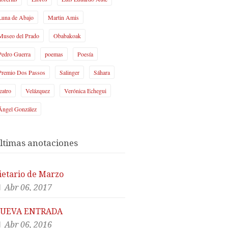
Luna de Abajo
Martin Amis
Museo del Prado
Obabakoak
Pedro Guerra
poemas
Poesía
Premio Dos Passos
Salinger
Sáhara
teatro
Velázquez
Verónica Echegui
Ángel González
ltimas anotaciones
ietario de Marzo
Abr 06, 2017
UEVA ENTRADA
Abr 06, 2016