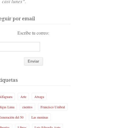
casi lunes”.
eguir por email
Escribe tu correo:
tiquetas
Alfaguara
Arte
Atxaga
Bigas Luna
cuentos
Francisco Umbral
Generación del 50
Las meninas
librerías
Libros
Luis Eduardo Aute