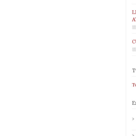
L
A
C
T
T
E