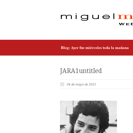
Blog: Ayer fue miércoles toda la mañana
JARA1untitled
04 de mayo de 2015