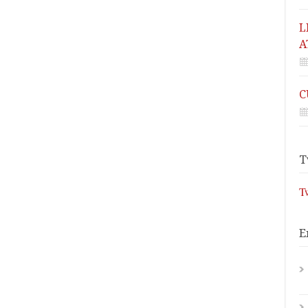
L
A
C
T
T
E