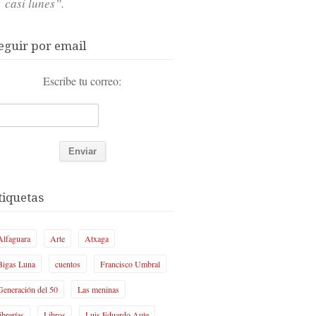
casi lunes”.
eguir por email
Escribe tu correo:
tiquetas
Alfaguara
Arte
Atxaga
Bigas Luna
cuentos
Francisco Umbral
Generación del 50
Las meninas
librerías
Libros
Luis Eduardo Aute