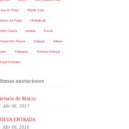
Luna de Abajo
Martin Amis
Museo del Prado
Obabakoak
Pedro Guerra
poemas
Poesía
Premio Dos Passos
Salinger
Sáhara
teatro
Velázquez
Verónica Echegui
Ángel González
ltimas anotaciones
ietario de Marzo
Abr 06, 2017
UEVA ENTRADA
Abr 06, 2016