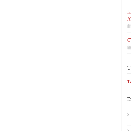
L
A
C
T
T
E