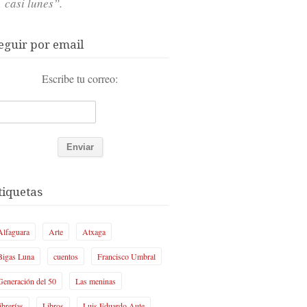
casi lunes”.
eguir por email
Escribe tu correo:
tiquetas
Alfaguara
Arte
Atxaga
Bigas Luna
cuentos
Francisco Umbral
Generación del 50
Las meninas
librerías
Libros
Luis Eduardo Aute