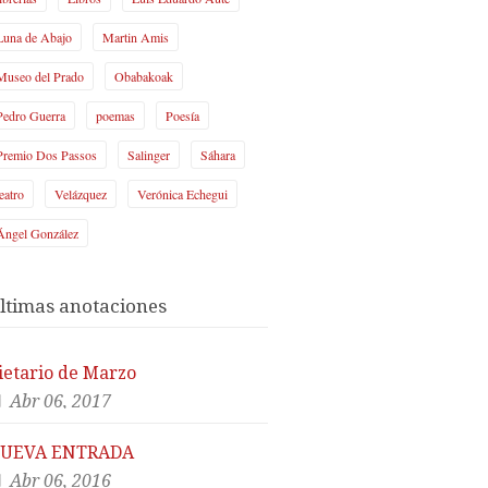
Luna de Abajo
Martin Amis
Museo del Prado
Obabakoak
Pedro Guerra
poemas
Poesía
Premio Dos Passos
Salinger
Sáhara
teatro
Velázquez
Verónica Echegui
Ángel González
ltimas anotaciones
ietario de Marzo
Abr 06, 2017
UEVA ENTRADA
Abr 06, 2016