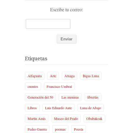
Escribe tu correo:
Etiquetas
Alfaguara
Arte
Atxaga
Bigas Luna
cuentos
Francisco Umbral
Generación del 50
Las meninas
librerías
Libros
Luis Eduardo Aute
Luna de Abajo
Martin Amis
Museo del Prado
Obabakoak
Pedro Guerra
poemas
Poesía