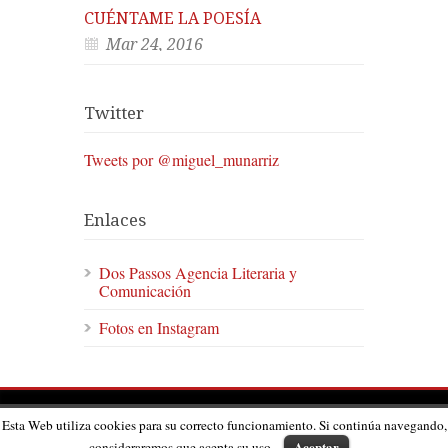
CUÉNTAME LA POESÍA
Mar 24, 2016
Twitter
Tweets por @miguel_munarriz
Enlaces
Dos Passos Agencia Literaria y
Comunicación
Fotos en Instagram
© Miguel Munárriz ·
@miguel_munarriz
Esta Web utiliza cookies para su correcto funcionamiento. Si continúa navegando,
Web desarrollada por
TresTristesTigres
, con un tema de
Goodlayers
Aceptar
consideraremos que acepta su uso.