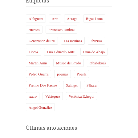
Etiquetas
Alfaguara
Arte
Atxaga
Bigas Luna
cuentos
Francisco Umbral
Generación del 50
Las meninas
librerías
Libros
Luis Eduardo Aute
Luna de Abajo
Martin Amis
Museo del Prado
Obabakoak
Pedro Guerra
poemas
Poesía
Premio Dos Passos
Salinger
Sáhara
teatro
Velázquez
Verónica Echegui
Ángel González
Últimas anotaciones