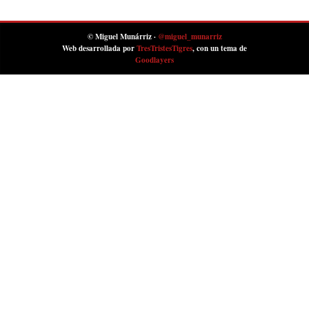
© Miguel Munárriz ·
@miguel_munarriz
Web desarrollada por
TresTristesTigres
, con un tema de
Goodlayers