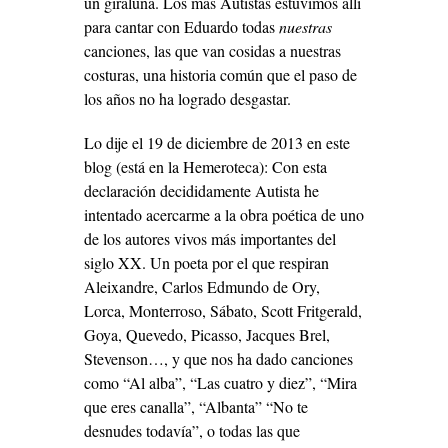
un giraluna. Los más Autistas estuvimos allí
para cantar con Eduardo todas
nuestras
canciones, las que van cosidas a nuestras
costuras, una historia común que el paso de
los años no ha logrado desgastar.
Lo dije el 19 de diciembre de 2013 en este
blog (está en la Hemeroteca): Con esta
declaración decididamente Autista he
intentado acercarme a la obra poética de uno
de los autores vivos más importantes del
siglo XX. Un poeta por el que respiran
Aleixandre, Carlos Edmundo de Ory,
Lorca, Monterroso, Sábato, Scott Fritgerald,
Goya, Quevedo, Picasso, Jacques Brel,
Stevenson…, y que nos ha dado canciones
como “Al alba”, “Las cuatro y diez”, “Mira
que eres canalla”, “Albanta” “No te
desnudes todavía”, o todas las que